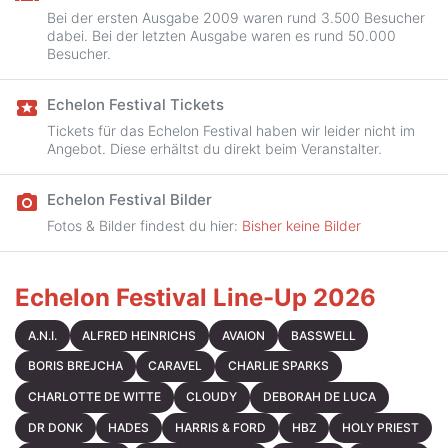
Bei der ersten Ausgabe 2009 waren rund 3.500 Besucher
dabei. Bei der letzten Ausgabe waren es rund 50.000
Besucher.
Echelon Festival Tickets
local_activity
Tickets für das Echelon Festival haben wir leider nicht im
Angebot. Diese erhältst du direkt beim Veranstalter.
Echelon Festival Bilder
camera_alt
Fotos & Bilder findest du hier:
Bisher keine Bilder
Echelon Festival Line-Up 2026
A.N.I.
ALFRED HEINRICHS
AVAION
BASSWELL
BORIS BREJCHA
CARAVEL
CHARLIE SPARKS
CHARLOTTE DE WITTE
CLOUDY
DEBORAH DE LUCA
DR DONK
HADES
HARRIS & FORD
HBZ
HOLY PRIEST