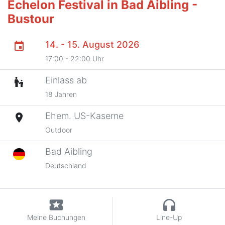
Echelon Festival in Bad Aibling -
Bustour
14. - 15. August 2026
event
17:00 - 22:00 Uhr
Einlass ab
escalator_warning
18 Jahren
Ehem. US-Kaserne
place
Outdoor
Bad Aibling
Deutschland
local_activity
headphones
Meine Buchungen
Line-Up