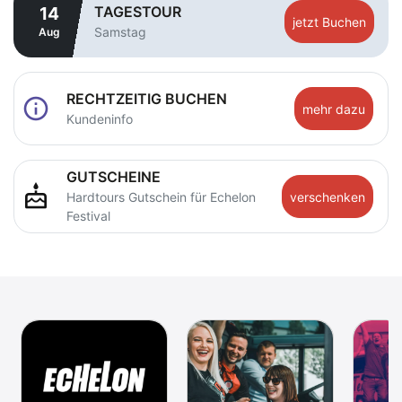
TAGESTOUR
14
jetzt Buchen
Samstag
Aug
RECHTZEITIG BUCHEN
info
mehr dazu
Kundeninfo
GUTSCHEINE
cake
verschenken
Hardtours Gutschein für Echelon
Festival