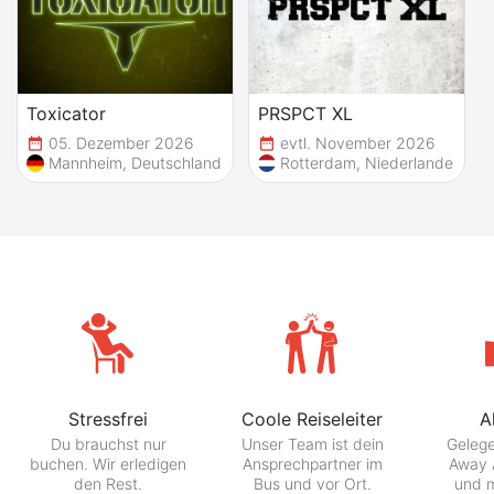
Toxicator
PRSPCT XL
05. Dezember 2026
evtl. November 2026
date_range
date_range
da
Mannheim, Deutschland
Rotterdam, Niederlande
Stressfrei
Coole Reiseleiter
A
Du brauchst nur
Unser Team ist dein
Gelege
buchen. Wir erledigen
Ansprechpartner im
Away 
den Rest.
Bus und vor Ort.
und m