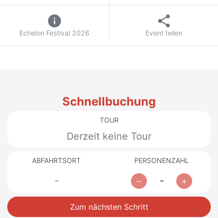
info
share
Echelon Festival 2026
Event teilen
Schnellbuchung
TOUR
Derzeit keine Tour
ABFAHRTSORT
PERSONENZAHL
-
-
Zum nächsten Schritt