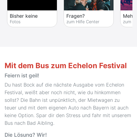
Bisher keine
Fragen?
Mehr 
Fotos
zum Hilfe Center
zum Fe
Mit dem Bus zum Echelon Festival
Feiern ist geil!
Du hast Bock auf die nächste Ausgabe vom Echelon
Festival, weißt aber noch nicht, wie du hinkommen
sollst? Die Bahn ist unpünktlich, der Mietwagen zu
teuer und mit dem eigenen Auto nach Bayern ist auch
keine Option. Spar dir den Stress und fahr mit unserem
Bus nach Bad Aibling.
Die Lösung? Wir!