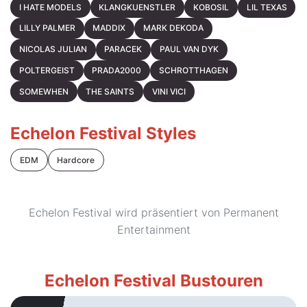
I HATE MODELS
KLANGKUENSTLER
KOBOSIL
LIL TEXAS
LILLY PALMER
MADDIX
MARK DEKODA
NICOLAS JULIAN
PARACEK
PAUL VAN DYK
POLTERGEIST
PRADA2000
SCHROTTHAGEN
SOMEWHEN
THE SAINTS
VINI VICI
Echelon Festival Styles
EDM
Hardcore
Echelon Festival wird präsentiert von Permanent
Entertainment
Echelon Festival Bustouren