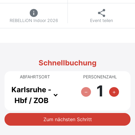
info
share
REBELLiON Indoor 2026
Event teilen
Schnellbuchung
ABFAHRTSORT
PERSONENZAHL
1
Karlsruhe -
Hbf / ZOB
Zum nächsten Schritt