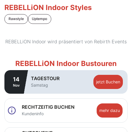
REBELLiON Indoor Styles
Rawstyle
Uptempo
REBELLiON Indoor wird präsentiert von Rebirth Events
REBELLiON Indoor Bustouren
TAGESTOUR
14
jetzt Buchen
Samstag
Nov
RECHTZEITIG BUCHEN
info
mehr dazu
Kundeninfo