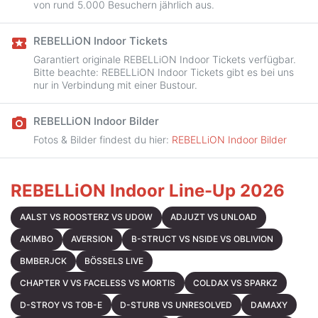
von rund 5.000 Besuchern jährlich aus.
REBELLiON Indoor Tickets
local_activity
Garantiert originale REBELLiON Indoor Tickets verfügbar.
Bitte beachte: REBELLiON Indoor Tickets gibt es bei uns
nur in Verbindung mit einer Bustour.
REBELLiON Indoor Bilder
camera_alt
Fotos & Bilder findest du hier:
REBELLiON Indoor Bilder
REBELLiON Indoor Line-Up 2026
AALST VS ROOSTERZ VS UDOW
ADJUZT VS UNLOAD
AKIMBO
AVERSION
B-STRUCT VS NSIDE VS OBLIVION
BMBERJCK
BÖSSELS LIVE
CHAPTER V VS FACELESS VS MORTIS
COLDAX VS SPARKZ
D-STROY VS TOB-E
D-STURB VS UNRESOLVED
DAMAXY