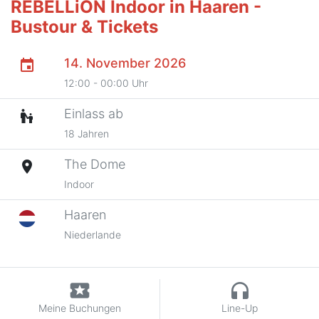
REBELLiON Indoor in Haaren -
Bustour & Tickets
14. November 2026
event
12:00 - 00:00 Uhr
Einlass ab
escalator_warning
18 Jahren
The Dome
place
Indoor
Haaren
Niederlande
local_activity
headphones
Meine Buchungen
Line-Up