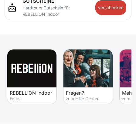
GUTSCHEINE
cake
verschenken
Hardtours Gutschein für
REBELLiON Indoor
REBELLiON Indoor
Fragen?
Mehr 
Fotos
zum Hilfe Center
zum Fe