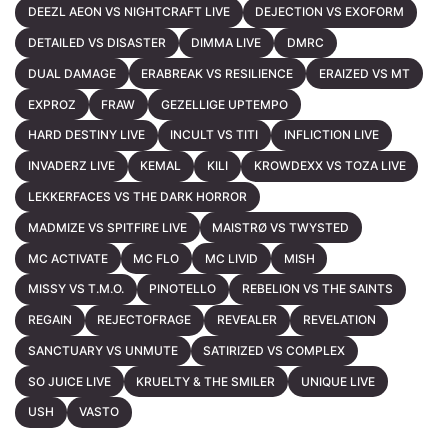
DEEZL AEON VS NIGHTCRAFT LIVE
DEJECTION VS EXOFORM
DETAILED VS DISASTER
DIMMA LIVE
DMRC
DUAL DAMAGE
ERABREAK VS RESILIENCE
ERAIZED VS MT
EXPROZ
FRAW
GEZELLIGE UPTEMPO
HARD DESTINY LIVE
INCULT VS TITI
INFLICTION LIVE
INVADERZ LIVE
KEMAL
KILI
KROWDEXX VS TOZA LIVE
LEKKERFACES VS THE DARK HORROR
MADMIZE VS SPITFIRE LIVE
MAISTRØ VS TWYSTED
MC ACTIVATE
MC FLO
MC LIVID
MISH
MISSY VS T.M.O.
PINOTELLO
REBELION VS THE SAINTS
REGAIN
REJECTOFRAGE
REVEALER
REVELATION
SANCTUARY VS UNMUTE
SATIRIZED VS COMPLEX
SO JUICE LIVE
KRUELTY & THE SMILER
UNIQUE LIVE
USH
VASTO