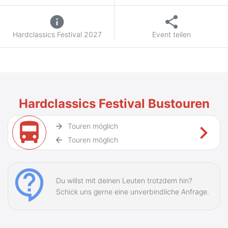
info
share
Hardclassics Festival 2027
Event teilen
Hardclassics Festival Bustouren
directions_bus
keyboard_arrow_right
arrow_forward
Touren möglich
arrow_back
Touren möglich
contact_support
Du willst mit deinen Leuten trotzdem hin?
Schick uns gerne eine unverbindliche Anfrage.