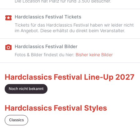
Die Location hat Platz für rund 3.500 Besucher.
Hardclassics Festival Tickets
local_activity
Tickets für das Hardclassics Festival haben wir leider nicht
im Angebot. Diese erhältst du direkt beim Veranstalter.
Hardclassics Festival Bilder
camera_alt
Fotos & Bilder findest du hier:
Bisher keine Bilder
Hardclassics Festival Line-Up 2027
Noch nicht bekannt
Hardclassics Festival Styles
Classics