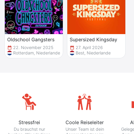
Oldschool Gangsters
Supersized Kingsday
22. November 2025
27. April 2026
date_range
date_range
date
Rotterdam, Niederlande
Best, Niederlande
Stressfrei
Coole Reiseleiter
A
Du brauchst nur
Unser Team ist dein
Gelege