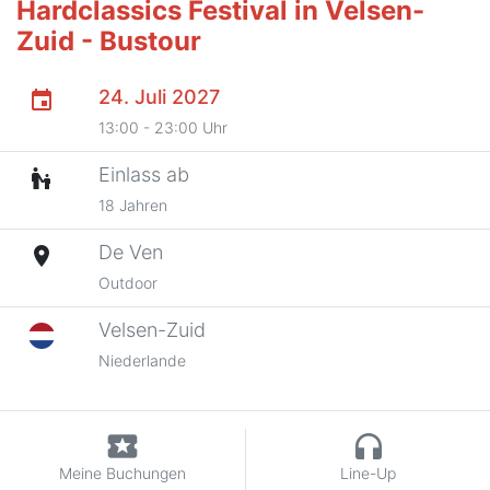
Hardclassics Festival in Velsen-
Zuid - Bustour
24. Juli 2027
event
13:00 - 23:00 Uhr
Einlass ab
escalator_warning
18 Jahren
De Ven
place
Outdoor
Velsen-Zuid
Niederlande
local_activity
headphones
Meine Buchungen
Line-Up