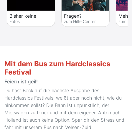
Bisher keine
Fragen?
Mehr 
Fotos
zum Hilfe Center
zum Fe
Mit dem Bus zum Hardclassics
Festival
Feiern ist geil!
Du hast Bock auf die nächste Ausgabe des
Hardclassics Festivals, weißt aber noch nicht, wie du
hinkommen sollst? Die Bahn ist unpünktlich, der
Mietwagen zu teuer und mit dem eigenen Auto nach
Holland ist auch keine Option. Spar dir den Stress und
fahr mit unserem Bus nach Velsen-Zuid.