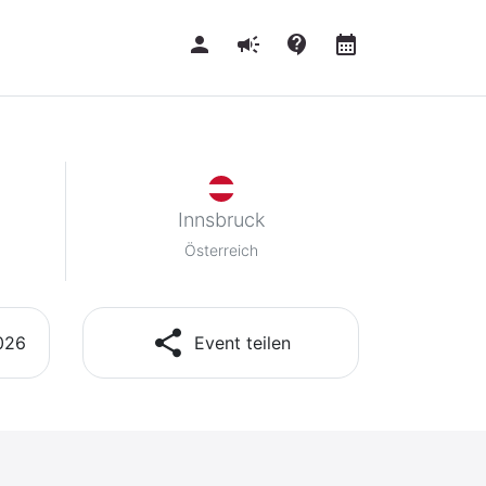
person
campaign
contact_support
calendar_month
Innsbruck
Österreich
share
2026
Event teilen