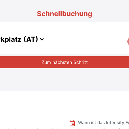
Schnellbuchung
rkplatz (AT)
Zum nächsten Schritt
Wann ist das Intensity F
event