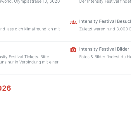
piaworld, Olympiastraße 10, 6020
Der Intensity Festival fin
Intensity Festival Besu
groups
und lass dich klimafreundlich mit
Zuletzt waren rund 3.000 B
Intensity Festival Bilder
camera_alt
ity Festival Tickets. Bitte
Fotos & Bilder findest du hi
 uns nur in Verbindung mit einer
2026