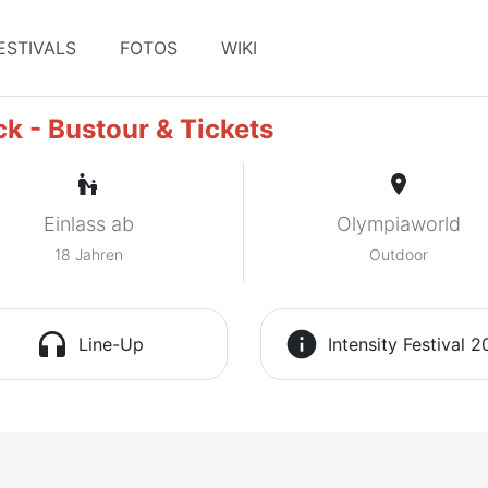
ESTIVALS
FOTOS
WIKI
ck - Bustour & Tickets
escalator_warning
place
Einlass ab
Olympiaworld
18 Jahren
Outdoor
headphones
info
Line-Up
Intensity Festival 