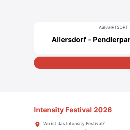
ABFAHRTSORT
Allersdorf - Pendlerpa
Intensity Festival 2026
Wo ist das Intensity Festival?
place