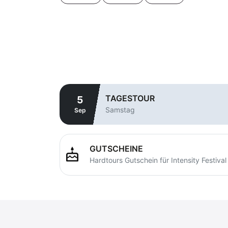
TAGESTOUR
5
Samstag
Sep
GUTSCHEINE
cake
Hardtours Gutschein für Intensity Festival