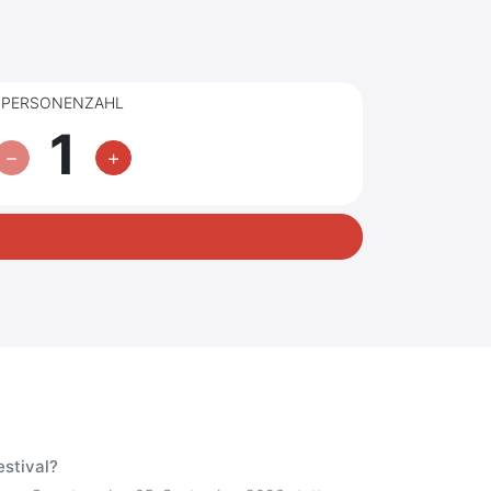
PERSONENZAHL
1
estival?