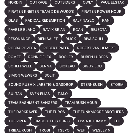
NORDIN
OUTRAGE
OUTSIDERS
OWLY
PAUL ELSTAK
PIRATEN KNEITER TEAM X DE WUKO’S
PIRATEN POWER HOUR
QLAS
RADICAL REDEMPTION
RALF NAYLO
RANI
RAVE LE BLANC
RAVI X BRIAN
RCAN
REJECTA
RESONANCE
RIEN SALET
RIJCK
RIVA SOULL
ROBBA ROVEGA
ROBERT PATER
ROBERT VAN HEMERT
ROMEE
RONNIE FLEX
ROOLER
RUBEN LUDERS
SCHEFFWELL
SENNA
SICKEAU
SIGGY LOU
SIMON WEWERS
SOLIT
SOUND RUSH X LARSTIG & GASDROP
STERNBUSH
STORM
SULTAN
SVEN ELIAS
T.M.O.
TEAM BASHMENT BANGERS
TEAM RUSH HOUR
THE DARKRAVER
THE EUROS
THE FUNKMOORE BROTHERS
THE VIPER
TIMBO X THIS CHRIS
TISSA X TOMMY
TITI
TRIBAL KUSH
TROBI
TSEPO
WEF
WESLEY N