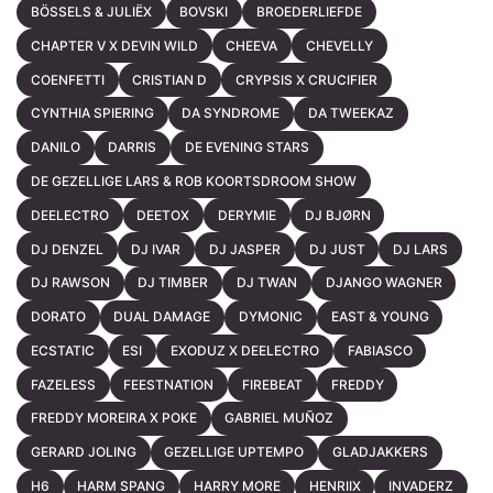
BÖSSELS & JULIËX
BOVSKI
BROEDERLIEFDE
CHAPTER V X DEVIN WILD
CHEEVA
CHEVELLY
COENFETTI
CRISTIAN D
CRYPSIS X CRUCIFIER
CYNTHIA SPIERING
DA SYNDROME
DA TWEEKAZ
DANILO
DARRIS
DE EVENING STARS
DE GEZELLIGE LARS & ROB KOORTSDROOM SHOW
DEELECTRO
DEETOX
DERYMIE
DJ BJØRN
DJ DENZEL
DJ IVAR
DJ JASPER
DJ JUST
DJ LARS
DJ RAWSON
DJ TIMBER
DJ TWAN
DJANGO WAGNER
DORATO
DUAL DAMAGE
DYMONIC
EAST & YOUNG
ECSTATIC
ESI
EXODUZ X DEELECTRO
FABIASCO
FAZELESS
FEESTNATION
FIREBEAT
FREDDY
FREDDY MOREIRA X POKE
GABRIEL MUÑOZ
GERARD JOLING
GEZELLIGE UPTEMPO
GLADJAKKERS
H6
HARM SPANG
HARRY MORE
HENRIIX
INVADERZ