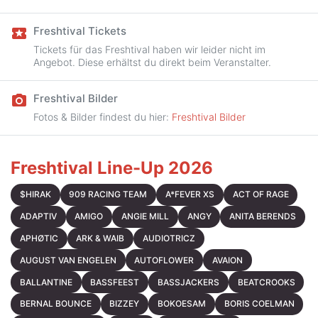
Freshtival Tickets
local_activity
Tickets für das Freshtival haben wir leider nicht im
Angebot. Diese erhältst du direkt beim Veranstalter.
Freshtival Bilder
camera_alt
Fotos & Bilder findest du hier:
Freshtival Bilder
Freshtival Line-Up 2026
$HIRAK
909 RACING TEAM
A*FEVER XS
ACT OF RAGE
ADAPTIV
AMIGO
ANGIE MILL
ANGY
ANITA BERENDS
APHØTIC
ARK & WAIB
AUDIOTRICZ
AUGUST VAN ENGELEN
AUTOFLOWER
AVAION
BALLANTINE
BASSFEEST
BASSJACKERS
BEATCROOKS
BERNAL BOUNCE
BIZZEY
BOKOESAM
BORIS COELMAN