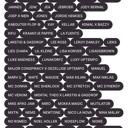
JANNES
JDM
JEA
JEBROER
JODY BERNAL
JOEP X NIEN
JONES
JORDIE HEMOES
KABOUTER PLOP ©
KAY
KELLAR
KEMAL X BAZZY
KIFU
KRAANTJE PAPPIE
LA FUENTE
LARSTIG & GASDROP
LEE ROSE
LEROY DANLEY
LIEKS
LIES ZHARA
LIL KLEINE
LISA KORVER
LISADEBROWN
LUKE MADNESS
LUNAKORPZ
LUXY UPTEMPO
MAJOR CONSPIRACY X GEZELLIGE UPTEMPO
MANUEL
MARV U
MATÉ
MAUDIE
MAX KILIAN
MAX NIKLAS
MC DONNA
MC SHERLOCK
MC STRETCH
MC SYNERGY
MC VENOM
MENTAL THEO X LARSTIG & GASDROP
MIKE AFRO JAM
MIRO
MOKKA MAGIC
MUTILATOR
MXTN
NEMS
NEWTONE
NICO LA NOVA
NINA MALAY
NO ROMEO
NOEL HOLLER
NOISEFLOW
NOME.