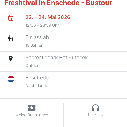
Freshtival in Enschede - Bustour
22. - 24. Mai 2026
event
12:00 - 23:59 Uhr
Einlass ab
escalator_warning
18 Jahren
Recreatiepark Het Rutbeek
place
Outdoor
Enschede
Niederlande
local_activity
headphones
Meine Buchungen
Line-Up