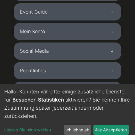
Event Guide
Mein Konto
Social Media
Rechtliches
Kostenlose App
Hallo! Könnten wir bitte einige zusätzliche Dienste
für
Besucher-Statistiken
aktivieren? Sie können Ihre
Zustimmung später jederzeit ändern oder
DE
EN
zurückziehen.
directions_bus
festival
person
Wird maschinell übersetzt. Englisch in Testphase.
chevron_left
Lassen Sie mich wählen
Ich lehne ab
Alle Akzeptieren
Start
Buchen
Festivals
Konto