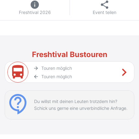
info
share
Freshtival 2026
Event teilen
Freshtival Bustouren
directions_bus
keyboard_arrow_right
arrow_forward
Touren möglich
arrow_back
Touren möglich
contact_support
Du willst mit deinen Leuten trotzdem hin?
Schick uns gerne eine unverbindliche Anfrage.