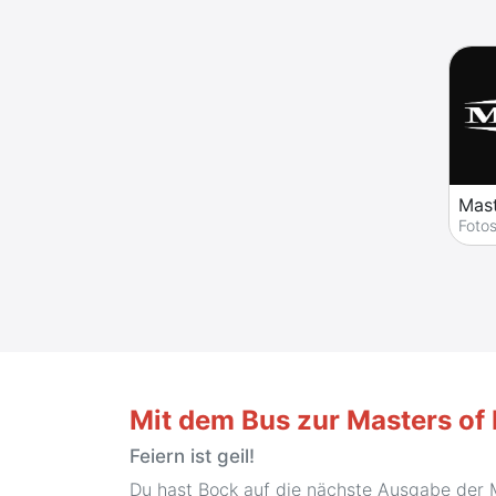
Foto
Mit dem Bus zur Masters of
Feiern ist geil!
Du hast Bock auf die nächste Ausgabe der M