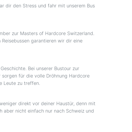
ar dir den Stress und fahr mit unserem Bus
ember zur Masters of Hardcore Switzerland.
n Reisebussen garantieren wir dir eine
 Geschichte. Bei unserer Bustour zur
r sorgen für die volle Dröhnung Hardcore
 Leute zu treffen.
weniger direkt vor deiner Haustür, denn mit
ch aber nicht einfach nur nach Schweiz und