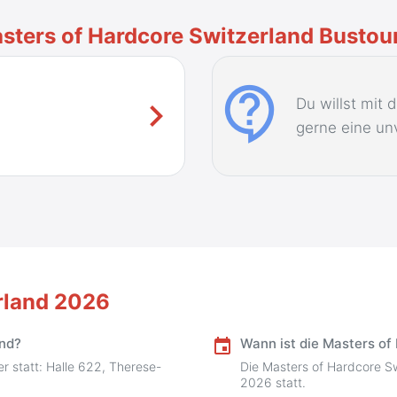
sters of Hardcore Switzerland Bustou
contact_support
keyboard_arrow_right
Du willst mit 
gerne eine un
rland 2026
and?
Wann ist die Masters of
event
r statt: Halle 622, Therese-
Die Masters of Hardcore S
2026 statt.