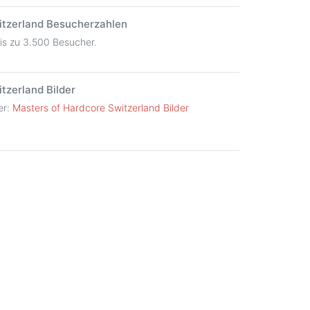
itzerland Besucherzahlen
bis zu 3.500 Besucher.
tzerland Bilder
er:
Masters of Hardcore Switzerland Bilder