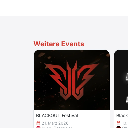
Weitere Events
BLACKOUT Festival
Black
21. März 2026
10
date_range
date_range