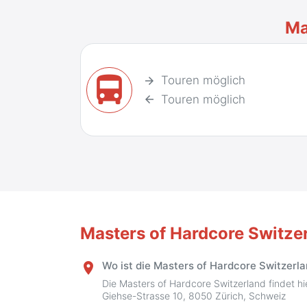
Ma
directions_bus
Touren möglich
arrow_forward
Touren möglich
arrow_back
Masters of Hardcore Switze
Wo ist die Masters of Hardcore Switzerl
place
Die Masters of Hardcore Switzerland findet hie
Giehse-Strasse 10, 8050 Zürich, Schweiz