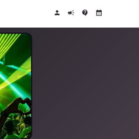
person
campaign
contact_support
calendar_month