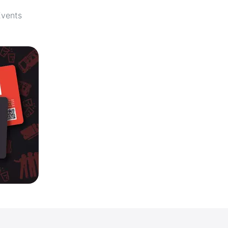
Events