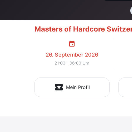
Masters of Hardcore Switzer
event
26. September 2026
21:00 - 06:00 Uhr
local_activity
Mein Profil