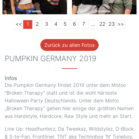
<<
1
2
3
4
5
6
7
...
22
23
>>
Zurück zu allen Fotos
PUMPKIN GERMANY 2019
Infos
Die Pumpkin Germany findet 2019 unter dem Motoo
"Broken Therapy" statt und ist die wohl härteste
Halloween Party Deutschlands. Unter dem Motto
„Broken Therapy“ gehen hier einige der größten Namen
aus Hardstyle, Hardcore, Raw Style und mehr an Start.
Line Up: Headhunterz, Da Tweekaz, Wildstylez, D-Block
& S-te-Fan, Frontliner, TNT aka Technoboy 'N' Tuneboy,