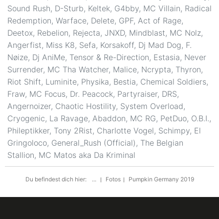
Sound Rush, D-Sturb, Keltek, G4bby, MC Villain, Radical
Redemption, Warface, Delete, GPF, Act of Rage,
Deetox, Rebelion, Rejecta, JNXD, Mindblast, MC Nolz,
Angerfist, Miss K8, Sefa, Korsakoff, Dj Mad Dog, F.
Nøize, Dj AniMe, Tensor & Re-Direction, Estasia, Never
Surrender, MC Tha Watcher, Malice, Ncrypta, Thyron,
Riot Shift, Luminite, Physika, Bestia, Chemical Soldiers,
Fraw, MC Focus, Dr. Peacock, Partyraiser, DRS,
Angernoizer, Chaotic Hostility, System Overload,
Cryogenic, La Ravage, Abaddon, MC RG, PetDuo, O.B.I.,
Phileptikker, Tony 2Rist, Charlotte Vogel, Schimpy, El
Gringoloco, General_Rush (Official), The Belgian
Stallion, MC Matos aka Da Kriminal
Du befindest dich hier:
...
Fotos
Pumpkin Germany 2019