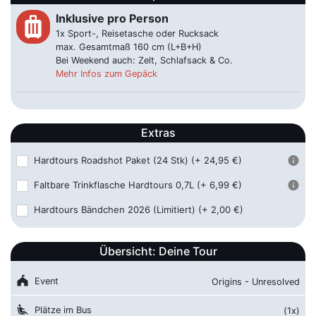
Inklusive pro Person
luggage
Frankfurt am Main - ZOB
75,00 €
1x Sport-, Reisetasche oder Rucksack
05.12.2026 ca. 05:00 Uhr
Stuttgarter Str. 26, 60329
max. Gesamtmaß 160 cm (L+B+H)
Frankfurt am Main
Bei Weekend auch: Zelt, Schlafsack & Co.
Mehr Infos zum Gepäck
Hamm - Hbf
59,00 €
05.12.2026 ca. 08:30 Uhr
Unionstrasse 2, 59065 Hamm
Extras
Ibbenbüren - Busbahnhof
65,00 €
05.12.2026 ca. 08:30 Uhr
Wilhelmstraße 11, 49477
Hardtours Roadshot Paket (24 Stk)
(+ 24,95 €)
Ibbenbüren
Faltbare Trinkflasche Hardtours 0,7L
(+ 6,99 €)
Karlsruhe - Hbf / ZOB
85,00 €
Hardtours Bändchen 2026 (Limitiert)
(+ 2,00 €)
05.12.2026 ca. 03:30 Uhr
Hinterm Hauptbahnhof 6, 76137
Karlsruhe
Übersicht: Deine Tour
Koblenz - Hbf
65,00 €
05.12.2026 ca. 06:30 Uhr
Neversstraße, 56068 Koblenz
festival
Event
Origins - Unresolved
Krefeld - Hbf
59,00 €
airline_seat_recline_extra
Plätze im Bus
(1x)