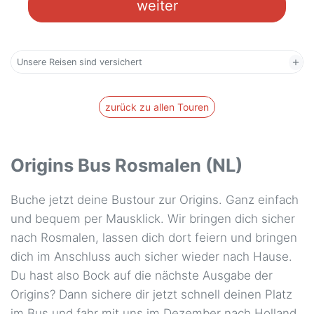
weiter
Münster - ZOB
59,00 €
05.12.2026 ca. 08:45 Uhr
Hafenstraße 31, 48153 Münster
Unsere Reisen sind versichert
Oberhausen - Turbinenhalle
59,00 €
05.12.2026 ca. 09:45 Uhr
Im Lipperfeld 25, 46047
Oberhausen
zurück zu allen Touren
Osnabrück - ZOB
65,00 €
05.12.2026 ca. 08:00 Uhr
Eisenbahnstraße, 49074
Osnabrück
Origins Bus Rosmalen (NL)
Stuttgart - Flughafen Busterminal
99,00 €
Buche jetzt deine Bustour zur Origins. Ganz einfach
05.12.2026 ca. 01:15 Uhr
Flughafenstraße 346, 70629
Stuttgart
und bequem per Mausklick. Wir bringen dich sicher
nach Rosmalen, lassen dich dort feiern und bringen
dich im Anschluss auch sicher wieder nach Hause.
Du hast also Bock auf die nächste Ausgabe der
Origins? Dann sichere dir jetzt schnell deinen Platz
im Bus und fahr mit uns im Dezember nach Holland.