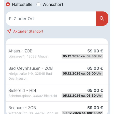
Haltestelle
Wunschort
search
near_me
Aktueller Standort
Ahaus - ZOB
59,00 €
05.12.2026 ca. 09:30 Uhr
Lönsweg 1, 48683 Ahaus
Bad Oeynhausen - ZOB
65,00 €
05.12.2026 ca. 06:00 Uhr
Königstraße 1-9, 32545 Bad
Oeynhausen
Bielefeld - Hbf
65,00 €
05.12.2026 ca. 06:30 Uhr
Bahnhofsplatz, 33602 Bielefeld
Bochum - ZOB
59,00 €
05.12.2026 ca. 09:15 Uhr
Wittener Str. 38, 44787 Bochum