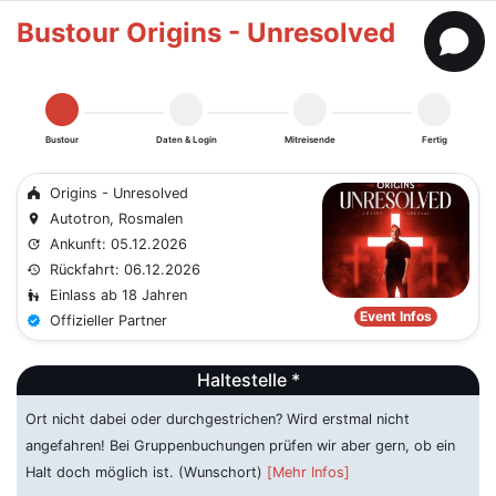
Bustour Origins - Unresolved
Bustour
Daten & Login
Mitreisende
Fertig
Origins - Unresolved
festival
Autotron, Rosmalen
place
Ankunft: 05.12.2026
update
Rückfahrt: 06.12.2026
history
Einlass ab 18 Jahren
escalator_warning
Event Infos
Offizieller Partner
verified
Haltestelle *
Ort nicht dabei oder durchgestrichen? Wird erstmal nicht
angefahren! Bei Gruppenbuchungen prüfen wir aber gern, ob ein
Halt doch möglich ist. (Wunschort)
[Mehr Infos]