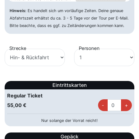
Hinweis:
Es handelt sich um vorläufige Zeiten. Deine genaue
Bonn - ZOB
59,00 €
Abfahrtszeit erhältst du ca. 3 - 5 Tage vor der Tour per E-Mail.
05.12.2026 ca. 08:30 Uhr
Joseph-Beuys-Allee, 53113 Bonn
Bitte beachte, dass es ggf. zu Zeitänderungen kommen kann.
Darmstadt - Hbf
85,00 €
05.12.2026 ca. 04:45 Uhr
Zweifalltorweg, 64293 Darmstadt
Strecke
Personen
Dortmund - ZOB
59,00 €
05.12.2026 ca. 09:00 Uhr
Steinstraße 39, 44147 Dortmund
Duisburg - ZOB
59,00 €
05.12.2026 ca. 10:00 Uhr
Mercatorstraße 74 - 80, 47051
Eintrittskarten
Duisburg
Regular Ticket
Düsseldorf - ZOB
59,00 €
55,00 €
05.12.2026 ca. 09:45 Uhr
Worringer Straße 140, 40210
Düsseldorf
Nur solange der Vorrat reicht!
Essen - ZOB
59,00 €
Gepäck
05.12.2026 ca. 09:30 Uhr
Freiheit 5, 45127 Essen