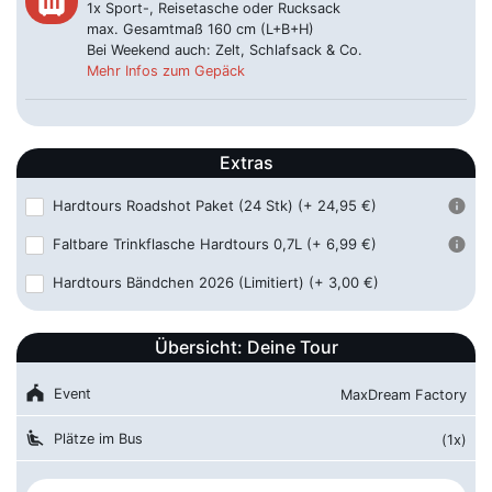
1x Sport-, Reisetasche oder Rucksack
Günzburg - Pendlerparkplatz
45,00 €
max. Gesamtmaß 160 cm (L+B+H)
03.10.2026 ca. 09:15 Uhr
Hauptstraße 2A, 89312 Günzburg
Bei Weekend auch: Zelt, Schlafsack & Co.
Mehr Infos zum Gepäck
Heilbronn - Hbf
65,00 €
03.10.2026 ca. 06:15 Uhr
Bahnhofstraße 36, 74072
Heilbronn
Extras
Ingolstadt - ZOB
39,00 €
Hardtours Roadshot Paket (24 Stk)
(+ 24,95 €)
03.10.2026 ca. 10:00 Uhr
Esplanade 31, 85049 Ingolstadt
Faltbare Trinkflasche Hardtours 0,7L
(+ 6,99 €)
Karlsruhe - Hbf / ZOB
65,00 €
Hardtours Bändchen 2026 (Limitiert)
(+ 3,00 €)
03.10.2026 ca. 05:15 Uhr
Hinterm Hauptbahnhof 6, 76137
Karlsruhe
Übersicht: Deine Tour
Linz - Hbf (AT)
49,00 €
03.10.2026 ca. 08:30 Uhr
Bahnhofpl. 3-6, 4020 Linz
festival
Event
MaxDream Factory
Memmingen - Hbf
45,00 €
airline_seat_recline_extra
Plätze im Bus
(1x)
03.10.2026 ca. 09:30 Uhr
Bahnhofstraße 3 -5, 87700
Memmingen