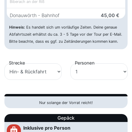
Biberach an der Riß
Donauwörth - Bahnhof
45,00 €
03.10.2026 ca. 09:30 Uhr
Bahnhofstraße 34A , 86609
Hinweis:
Donauwörth
Es handelt sich um vorläufige Zeiten. Deine genaue
Abfahrtszeit erhältst du ca. 3 - 5 Tage vor der Tour per E-Mail.
Frankfurt am Main - Flughafen
65,00 €
Bitte beachte, dass es ggf. zu Zeitänderungen kommen kann.
03.10.2026 ca. 04:15 Uhr
Hugo-Eckener-Ring, 60549
Frankfurt am Main
Strecke
Personen
Garching an der Alz - Freibad
35,00 €
03.10.2026 ca. 11:00 Uhr
Tassilostraße 15, 84518 Garchimg
an der Alz
Garmisch-Partenkirchen - Bhf
39,00 €
03.10.2026 ca. 10:30 Uhr
Lagerhausstraße, 82467
Nur solange der Vorrat reicht!
Garmisch-Patenkirchen
Göppingen - EWS Arena
Gepäck
59,00 €
03.10.2026 ca. 08:15 Uhr
Lorcher Str. 65, 73033 Göppingen
Inklusive pro Person
luggage