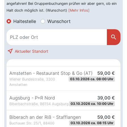
angefahren! Bei Gruppenbuchungen prüfen wir aber gern, ob ein
Halt doch möglich ist. (Wunschort)
[Mehr Infos]
Haltestelle
Wunschort
search
near_me
Aktueller Standort
Amstetten - Restaurant Stop & Go (AT)
59,00 €
03.10.2026 ca. 08:00 Uhr
Wiener Bundestraße, 3300
Amstetten
Augsburg - P+R Nord
39,00 €
03.10.2026 ca. 10:00 Uhr
Biberbachstraße, 86154 Augsburg
Biberach an der Riß - Stafflangen
59,00 €
03.10.2026 ca. 08:15 Uhr
Buchauer Str. 25/1, 88400