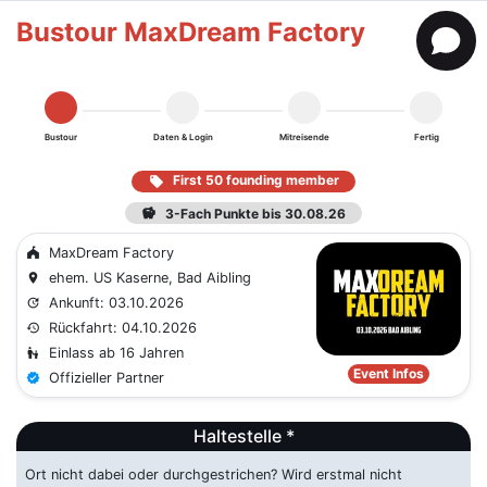
Bustour MaxDream Factory
Bustour
Daten & Login
Mitreisende
Fertig
First 50 founding member
local_offer
savings
3-Fach Punkte bis 30.08.26
MaxDream Factory
festival
ehem. US Kaserne, Bad Aibling
place
Ankunft: 03.10.2026
update
Rückfahrt: 04.10.2026
history
Einlass ab 16 Jahren
escalator_warning
Event Infos
Offizieller Partner
verified
Haltestelle *
Ort nicht dabei oder durchgestrichen? Wird erstmal nicht