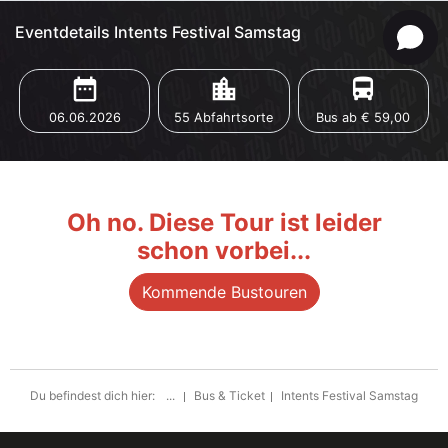
Eventdetails Intents Festival Samstag
date_range
location_city
directions_bus
06.06.2026
55 Abfahrtsorte
Bus ab € 59,00
Oh no. Diese Tour ist leider
schon vorbei...
Kommende Bustouren
Du befindest dich hier:
...
Bus & Ticket
Intents Festival Samstag