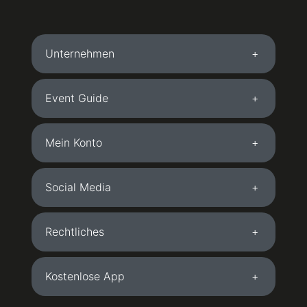
Gelsenkirchen-Buer - ZOB
59,00 €
Goldbergstraße, 45894 Gelsenkirchen
Unternehmen
Gießen
65,00 €
Licherstraße, 35394 Gießen
Event Guide
Gladbeck - West Bahnhof
59,00 €
Hansemannstr. 10 , 45964 Gladbeck
Mein Konto
Goch - Hagebaumarkt
49,00 €
Am Bössershof 2, 47574 Goch
Social Media
Greven
59,00 €
Biederlackstraße, 48268 Greven
Rechtliches
Grevenbroich - P&R Bahnhof
59,00 €
Von-Goldammer-Straße 11, 41515 Grevenbroich
Kostenlose App
Gronau (Westfalen)
59,00 €
Gronauer Straße 178, 48599 Gronau