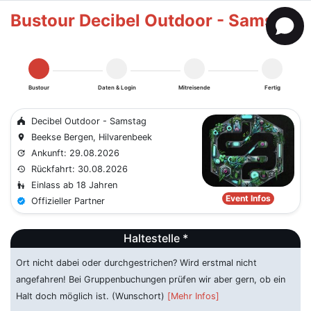
Bustour Decibel Outdoor - Samstag
Bustour
Daten & Login
Mitreisende
Fertig
Decibel Outdoor - Samstag
festival
Beekse Bergen, Hilvarenbeek
place
Ankunft: 29.08.2026
update
Rückfahrt: 30.08.2026
history
Einlass ab 18 Jahren
escalator_warning
Event Infos
Offizieller Partner
verified
Haltestelle *
Ort nicht dabei oder durchgestrichen? Wird erstmal nicht
angefahren! Bei Gruppenbuchungen prüfen wir aber gern, ob ein
Halt doch möglich ist. (Wunschort)
[Mehr Infos]