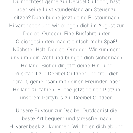
Detmold - P+R
65,00 €
Du möchtest gerne zur Decibel Outdoor, hast
Industriestraße 2, 32756 Detmold
aber keine Lust stundenlang am Steuer zu
sitzen? Dann buche jetzt deine Bustour nach
Dinslaken - Hbf
59,00 €
Hilvarenbeek und wir bringen dich im August zur
Bahnhofsplatz 1, 46535 Dinslaken
Decibel Outdoor. Eine Busfahrt unter
Dorsten - Hbf
59,00 €
Gleichgesinnten macht einfach mehr Spaß!
Julius-Ambrunn-Straße, 46282 Dorsten
Nächster Halt: Decibel Outdoor. Wir kümmern
uns um dein Wohl und bringen dich sicher nach
Dortmund
59,00 €
Holland. Sicher dir jetzt deine Hin- und
Steinstraße 39, 44147 Dortmund
Rückfahrt zur Decibel Outdoor und freu dich
Duisburg
59,00 €
darauf, gemeinsam mit deinen Freunden nach
Mercatorstraße 74 - 80, 47051 Duisburg
Holland zu fahren. Buche jetzt deinen Platz in
unserem Partybus zur Decibel Outdoor.
Dülmen - ZOB
59,00 €
Bahnhofstr. 50 , 48249 Dülmen
Unsere Bustour zur Decibel Outdoor ist die
beste Art bequem und stressfrei nach
Düren
59,00 €
Hilvarenbeek zu kommen. Wir holen dich ab und
Ludwig-Erhard-Platz, 52351 Düren