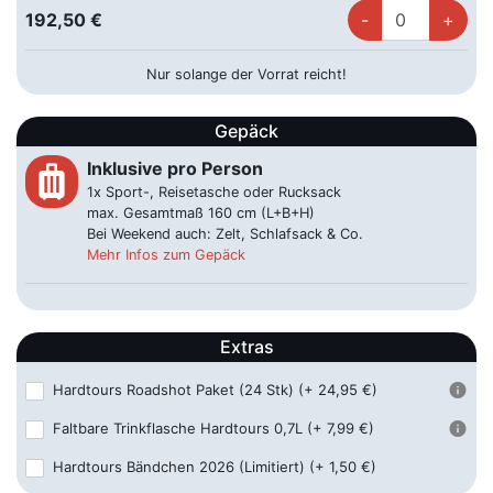
L814, 33175 Bad Lippspringe
192,50 €
Bad Oeynhausen
65,00 €
Nur solange der Vorrat reicht!
Königstraße 1-9, 32545 Bad Oeynhausen
Gepäck
Baden Baden
99,00 €
Ooser Bahnhofstraße 4, 76532 Baden-Baden
Inklusive pro Person
luggage
1x Sport-, Reisetasche oder Rucksack
Beckum
65,00 €
max. Gesamtmaß 160 cm (L+B+H)
Bahnhofstraße 16, 59269 Neu-Beckum
Bei Weekend auch: Zelt, Schlafsack & Co.
Mehr Infos zum Gepäck
Bendorf - McDonald´s
65,00 €
Adolph-Kolping-Straße 7, 56170 Bendorf
Extras
Bielefeld
65,00 €
Bahnhofsplatz, 33602 Bielefeld
Hardtours Roadshot Paket (24 Stk)
(+ 24,95 €)
Faltbare Trinkflasche Hardtours 0,7L
(+ 7,99 €)
Bitburg-Erdorf
59,00 €
Mainzer Str. 13, 54634 Bitburg
Hardtours Bändchen 2026 (Limitiert)
(+ 1,50 €)