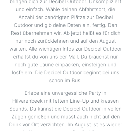
bringen dich zur Decibel Outdoor. Unkompliziert
Düsseldorf
59,00 €
und einfach. Wähle deinen Abfahrtsort, die
Worringer Straße 140, 40210 Düsseldorf
Anzahl der benötigten Plätze zur Decibel
Outdoor und gib deine Daten ein, fertig. Den
Elsdorf - Dorfplatz
59,00 €
Rest übernehmen wir. Ab jetzt heißt es für dich
Dorfpl. 19, 50189 Elsdorf
nur noch zurücklehnen und auf den August
Elten
49,00 €
warten. Alle wichtigen Infos zur Decibel Outdoor
Beeker Straße 250, 46446 Emmerich
erhältst du von uns per Mail. Du brauchst nur
noch gute Laune einpacken, einsteigen und
Emmerich - Hbf
49,00 €
losfeiern. Die Decibel Outdoor beginnt bei uns
Bahnhofstr. 21, 46446 Emmerich
schon im Bus!
Emsdetten - Bhf
59,00 €
Erlebe eine unvergessliche Party in
Hengelopl. , 48282 Emsdetten
Hilvarenbeek mit fettem Line-Up und krassen
Erwitte - Star Tankstelle
65,00 €
Sounds. Du kannst die Decibel Outdoor in vollen
Hellweg 66, 59597 Erwitte
Zügen genießen und musst auch nicht auf den
Drink vor Ort verzichten. Im August ist es wieder
Essen
59,00 €