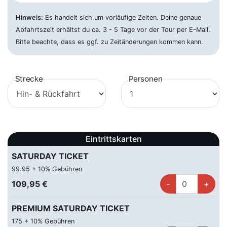
Anröchte - Bürgerhaus
65,00 €
Hinweis:
Es handelt sich um vorläufige Zeiten. Deine genaue
im Hagen 2, 59609 Anröchte
Abfahrtszeit erhältst du ca. 3 - 5 Tage vor der Tour per E-Mail.
Bitte beachte, dass es ggf. zu Zeitänderungen kommen kann.
Arnsberg - Bhf
65,00 €
Clemens-August-Straße 113, 59821 Arnsberg
Strecke
Personen
Attendorn - ZOB
59,00 €
Am Zollstock 19, 57439 Attendorn
Augsburg p+R
115,00 €
Biberbachstraße, 86154 Augsburg
Eintrittskarten
Bad Driburg - Bhf
65,00 €
SATURDAY TICKET
Bahnhofstraße 3, 33014 Bad Driburg
99.95 + 10% Gebühren
109,95 €
Bad Kreuznach
75,00 €
Europaplatz, 55545 Bad Kreuznach
PREMIUM SATURDAY TICKET
Bad Lippspringe - Parkplatz
65,00 €
175 + 10% Gebühren