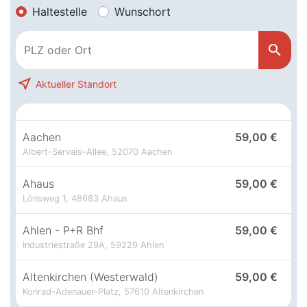
Haltestelle
Wunschort
search
near_me
Aktueller Standort
Aachen
59,00 €
Albert-Servais-Allee, 52070 Aachen
Ahaus
59,00 €
Lönsweg 1, 48683 Ahaus
Ahlen - P+R Bhf
59,00 €
Industriestraße 29A, 59229 Ahlen
Altenkirchen (Westerwald)
59,00 €
Konrad-Adenauer-Platz, 57610 Altenkirchen