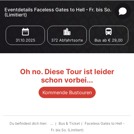
Eventdetails Faceless Gates to Hell - Fr. bis So.
(Limitiert)
date_range
location_city
directions_bus
31.10.2025
372 Abfahrtsorte
Bus ab € 29,00
Oh no. Diese Tour ist leider
schon vorbei...
Kommende Bustouren
Du befindest dich hier:
...
Bus & Ticket
Faceless Gates to Hell -
Fr. bis So. (Limitiert)