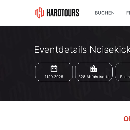
BUCHEN
F
Eventdetails Noisekick
date_range
location_city
d
11.10.2025
328 Abfahrtsorte
Bus a
Oh