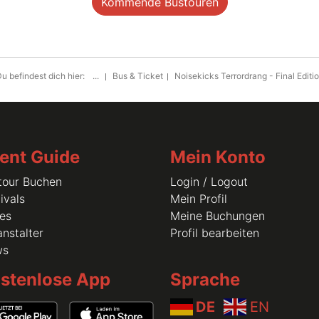
Kommende Bustouren
u befindest dich hier:
...
Bus & Ticket
Noisekicks Terrordrang - Final Editi
ent Guide
Mein Konto
tour Buchen
Login / Logout
ivals
Mein Profil
les
Meine Buchungen
nstalter
Profil bearbeiten
ws
stenlose App
Sprache
DE
EN