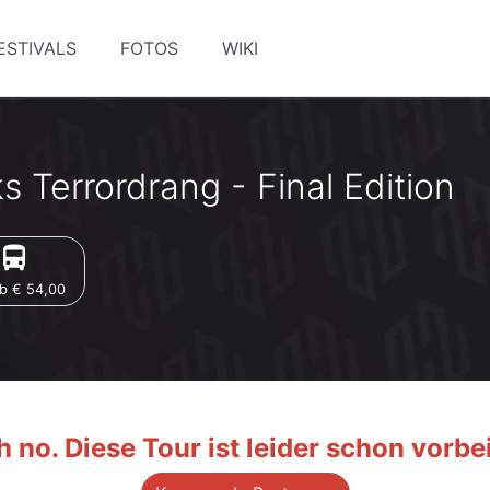
ESTIVALS
FOTOS
WIKI
s Terrordrang - Final Edition
irections_bus
b € 54,00
 no. Diese Tour ist leider schon vorbei