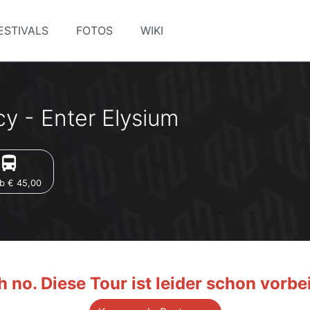
ESTIVALS
FOTOS
WIKI
y - Enter Elysium
irections_bus
b € 45,00
 no. Diese Tour ist leider schon vorbei