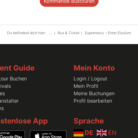
Kommende Bustouren
Du befindest dich hier:
...
Bus & Ticket
Supremacy - Enter Elysium
ent Guide
Mein Konto
tour Buchen
Login / Logout
ivals
Mein Profil
les
Meine Buchungen
nstalter
Profil bearbeiten
ws
stenlose App
Sprache
DE
EN