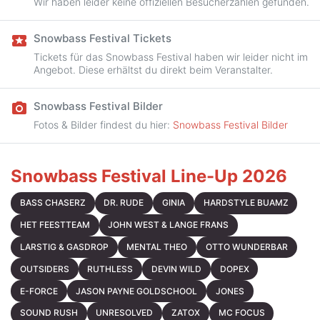
Wir haben leider keine offiziellen Besucherzahlen gefunden.
Snowbass Festival Tickets
local_activity
Tickets für das Snowbass Festival haben wir leider nicht im
Angebot. Diese erhältst du direkt beim Veranstalter.
Snowbass Festival Bilder
camera_alt
Fotos & Bilder findest du hier:
Snowbass Festival Bilder
Snowbass Festival Line-Up 2026
BASS CHASERZ
DR. RUDE
GINIA
HARDSTYLE BUAMZ
HET FEESTTEAM
JOHN WEST & LANGE FRANS
LARSTIG & GASDROP
MENTAL THEO
OTTO WUNDERBAR
OUTSIDERS
RUTHLESS
DEVIN WILD
DOPEX
E-FORCE
JASON PAYNE GOLDSCHOOL
JONES
SOUND RUSH
UNRESOLVED
ZATOX
MC FOCUS