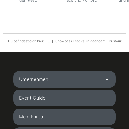
den Rest.
Bus und vor Ort.
und m
Du befindest dich hier:
...
Snowbass Festival in Zaandam - Bustour
Unternehmen
Event Guide
Mein Konto