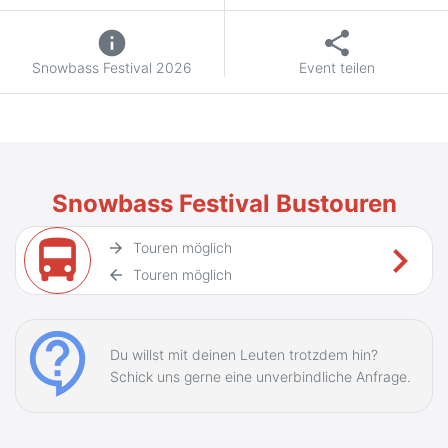
info
share
Snowbass Festival 2026
Event teilen
Snowbass Festival Bustouren
directions_bus
keyboard_arrow_right
arrow_forward
Touren möglich
arrow_back
Touren möglich
contact_support
Du willst mit deinen Leuten trotzdem hin?
Schick uns gerne eine unverbindliche Anfrage.