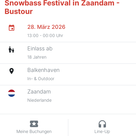
Snowbass Festival in Zaandam -
Bustour
28. März 2026
event
13:00 - 00:00 Uhr
Einlass ab
escalator_warning
18 Jahren
Balkenhaven
place
In- & Outdoor
Zaandam
Niederlande
local_activity
headphones
Meine Buchungen
Line-Up