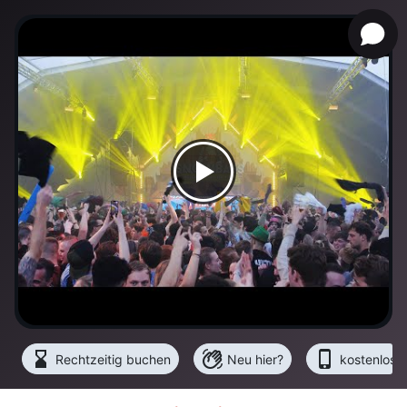
hourglass_bottom
waving_hand
phone_iphone
Rechtzeitig buchen
Neu hier?
kostenlose