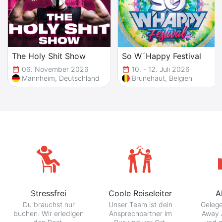
The Holy Shit Show
So W´Happy Festival
06. November 2026
10. - 12. Juli 2026
date_range
date_range
Mannheim, Deutschland
Brunehaut, Belgien
Stressfrei
Coole Reiseleiter
A
Du brauchst nur
Unser Team ist dein
Gelege
buchen. Wir erledigen
Ansprechpartner im
Away 