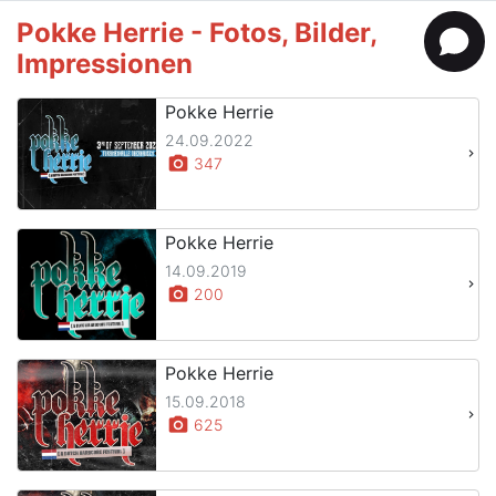
Pokke Herrie - Fotos, Bilder,
Impressionen
Pokke Herrie
24.09.2022
keyboard_arrow_right
photo_camera
347
Pokke Herrie
14.09.2019
keyboard_arrow_right
photo_camera
200
Pokke Herrie
15.09.2018
keyboard_arrow_right
photo_camera
625