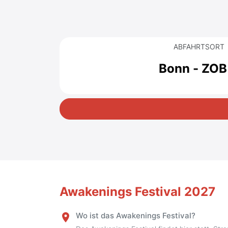
ABFAHRTSORT
Bonn - ZOB
Awakenings Festival 2027
Wo ist das Awakenings Festival?
place