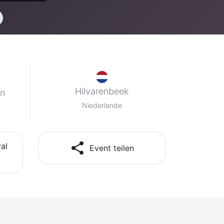
Hilvarenbeek
en
Niederlande
share
al
Event teilen