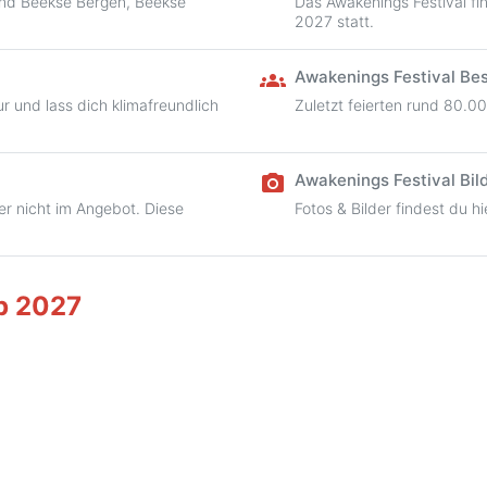
rand Beekse Bergen, Beekse
Das Awakenings Festival fin
2027 statt.
Awakenings Festival Be
groups
r und lass dich klimafreundlich
Zuletzt feierten rund 80.0
Awakenings Festival Bil
camera_alt
er nicht im Angebot. Diese
Fotos & Bilder findest du hi
p 2027