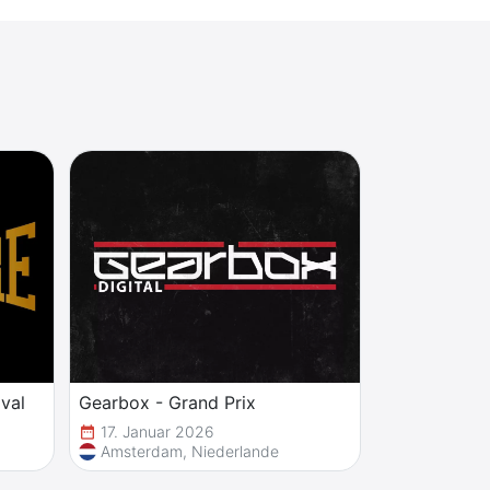
val
Gearbox - Grand Prix
17. Januar 2026
date_range
Amsterdam, Niederlande