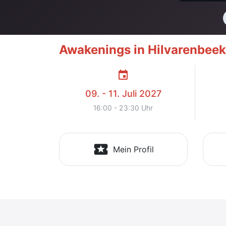
Awakenings in Hilvarenbeek 
event
09. - 11. Juli 2027
16:00 - 23:30 Uhr
local_activity
Mein Profil