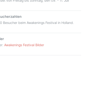
det von Freitag bis Sonntag, den 09. - 11. Juli
sucherzahlen
00 Besucher beim Awakenings Festival in Holland.
der
er:
Awakenings Festival Bilder