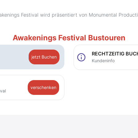
kenings Festival wird präsentiert von Monumental Product
Awakenings Festival Bustouren
RECHTZEITIG BUC
info
jetzt Buchen
Kundeninfo
verschenken
val