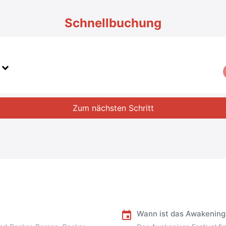
Schnellbuchung
Zum nächsten Schritt
Wann ist das Awakenings
event