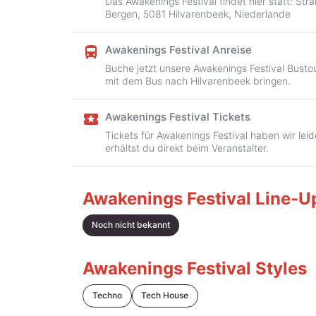
Das Awakenings Festival findet hier statt: St
Bergen, 5081 Hilvarenbeek, Niederlande
Awakenings Festival Anreise
directions_bus
Buche jetzt unsere Awakenings Festival Bustou
mit dem Bus nach Hilvarenbeek bringen.
Awakenings Festival Tickets
local_activity
Tickets für Awakenings Festival haben wir leid
erhältst du direkt beim Veranstalter.
Awakenings Festival Line-U
Noch nicht bekannt
Awakenings Festival Styles
Techno
Tech House