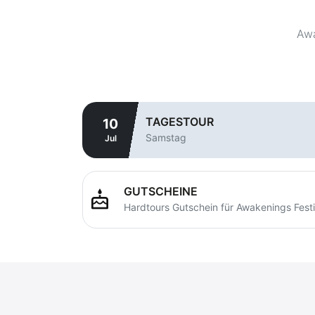
Awa
TAGESTOUR
10
Samstag
Jul
GUTSCHEINE
cake
Hardtours Gutschein für Awakenings Festi