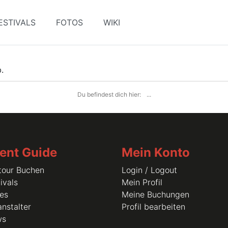
ESTIVALS
FOTOS
WIKI
.
Du befindest dich hier:
...
ent Guide
Mein Konto
tour Buchen
Login / Logout
ivals
Mein Profil
les
Meine Buchungen
nstalter
Profil bearbeiten
ws