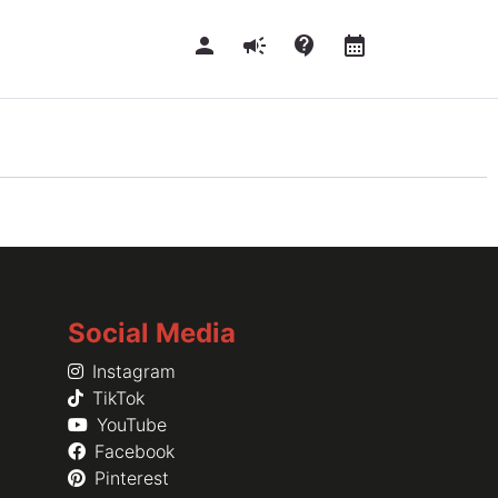
person
campaign
contact_support
calendar_month
Social Media
Instagram
TikTok
YouTube
Facebook
Pinterest