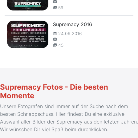
camera_alt
59
collections
Supremacy 2016
24.09.2016
calendar_month
camera_alt
45
collections
Supremacy Fotos - Die besten
Momente
Unsere Fotografen sind immer auf der Suche nach dem
besten Schnappschuss. Hier findest Du eine exklusive
Auswahl aller Bilder der Supremacy aus den letzten Jahren.
Wir wünschen Dir viel Spaß beim durchklicken.