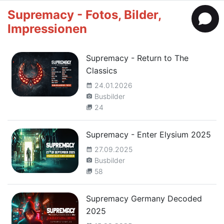
Supremacy - Fotos, Bilder,
Impressionen
Supremacy - Return to The
Classics
24.01.2026
calendar_month
Busbilder
camera_alt
24
collections
Supremacy - Enter Elysium 2025
27.09.2025
calendar_month
Busbilder
camera_alt
58
collections
Supremacy Germany Decoded
2025