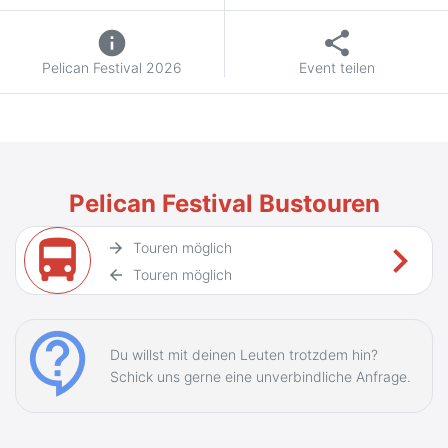
info
share
Pelican Festival 2026
Event teilen
Pelican Festival Bustouren
directions_bus
keyboard_arrow_right
arrow_forward
Touren möglich
arrow_back
Touren möglich
contact_support
Du willst mit deinen Leuten trotzdem hin?
Schick uns gerne eine unverbindliche Anfrage.