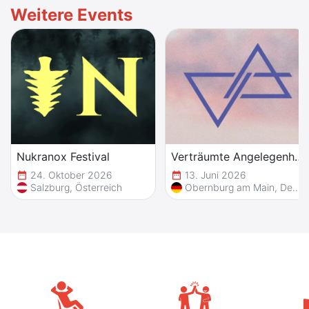
Weitere Events
Nukranox Festival
Verträumte Angelegenheit
24. Oktober 2026
13. Juni 2026
date_range
date_range
Salzburg, Österreich
Obernburg am Main, Deutschland