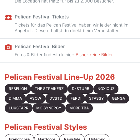
Die Location hat Platz für bis zu 2.000 Besucher.
Pelican Festival Tickets
local_activity
Tickets für das Pelican Festival haben wir leider nicht im
Angebot. Diese erhältst du direkt beim Veranstalter.
Pelican Festival Bilder
camera_alt
Fotos & Bilder findest du hier:
Bisher keine Bilder
Pelican Festival Line-Up 2026
REBELION
THE STRAIKERZ
D-STURB
NOXIOUZ
DIMMA
ASOW
DVSTD
FERDI
STASSY
GENGA
LUKSTARR
MC SYNERGY
MORE TBA
Pelican Festival Styles
Frenchcore
Hardcore
Rawstyle
Uptempo