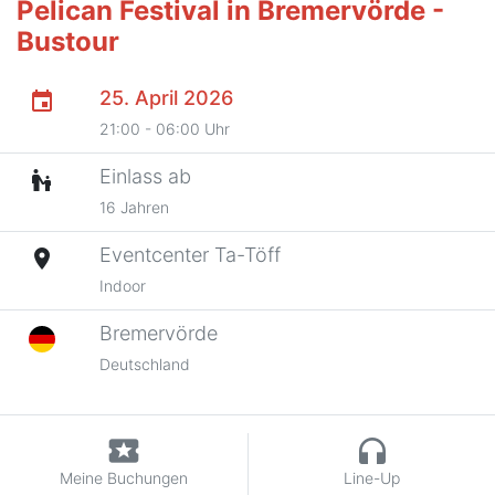
Pelican Festival in Bremervörde -
Bustour
25. April 2026
event
21:00 - 06:00 Uhr
Einlass ab
escalator_warning
16 Jahren
Eventcenter Ta-Töff
place
Indoor
Bremervörde
Deutschland
local_activity
headphones
Meine Buchungen
Line-Up