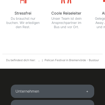
Stressfrei
Coole Reiseleiter
A
Du brauchst nur
Unser Team ist dein
Gelege
buchen. Wir erledigen
Ansprechpartner im
Away 
den Rest.
Bus und vor Ort.
und m
Du befindest dich hier:
...
Pelican Festival in Bremervörde - Bustour
Unternehmen