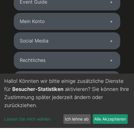
Event Guide
Mein Konto
Social Media
Rechtliches
Kostenlose App
Hallo! Könnten wir bitte einige zusätzliche Dienste
für
Besucher-Statistiken
aktivieren? Sie können Ihre
Zustimmung später jederzeit ändern oder
DE
EN
zurückziehen.
directions_bus
festival
person
Wird maschinell übersetzt. Englisch in Testphase.
chevron_left
Lassen Sie mich wählen
Ich lehne ab
Alle Akzeptieren
Start
Buchen
Festivals
Konto