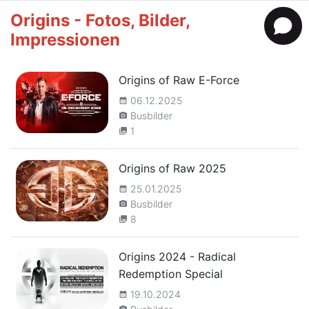
Origins - Fotos, Bilder,
Impressionen
Origins of Raw E-Force
06.12.2025
calendar_month
Busbilder
camera_alt
1
collections
Origins of Raw 2025
25.01.2025
calendar_month
Busbilder
camera_alt
8
collections
Origins 2024 - Radical
Redemption Special
19.10.2024
calendar_month