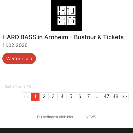
HARD BASS in Arnheim - Bustour & Tickets
11.02.2026
Weiterlesen
Seite 1 von 48
<<
1
2
3
4
5
6
7
...
47
48
>>
Du befindest dich hier:
...
NEWS