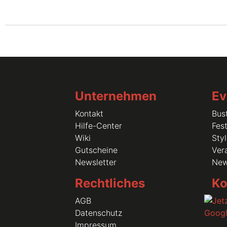
Unternehmen
Ev
Kontakt
Bus
Hilfe-Center
Fest
Wiki
Sty
Gutscheine
Vera
Newsletter
Ne
Rechtliches
Ko
AGB
Datenschutz
Impressum