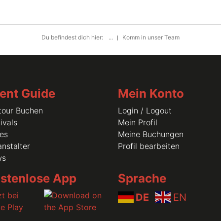
Du befindest dich hier:
...
Komm in unser Team
ent Guide
Mein Konto
tour Buchen
Login / Logout
ivals
Mein Profil
les
Meine Buchungen
nstalter
Profil bearbeiten
ws
stenlose App
Sprache
DE
EN