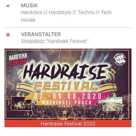
MUSIK
volume_up
Hardcore // Hardstyle // Techno // Tech
House
VERANSTALTER
stars
Strezzkidz "Hardtekk Forever"
Hardraise Festival 2020