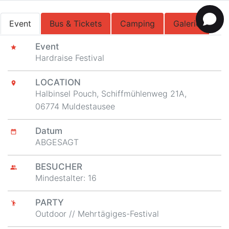
Event
Bus & Tickets
Camping
Galerie
Event
star
Hardraise Festival
LOCATION
place
Halbinsel Pouch, Schiffmühlenweg 21A,
06774 Muldestausee
Datum
date_range
ABGESAGT
BESUCHER
people_alt
Mindestalter: 16
PARTY
emoji_people
Outdoor // Mehrtägiges-Festival