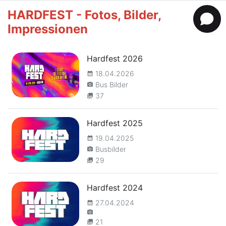
HARDFEST - Fotos, Bilder,
Impressionen
Hardfest 2026
18.04.2026
calendar_month
Bus Bilder
camera_alt
37
collections
Hardfest 2025
19.04.2025
calendar_month
Busbilder
camera_alt
29
collections
Hardfest 2024
27.04.2024
calendar_month
camera_alt
21
collections