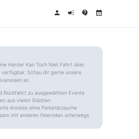
person
campaign
contact_support
calendar_month
keine Harder Kan Toch Niet Fahrt über
 verfügbar. Schau dir gerne unsere
valreisen an.
d Rückfahrt zu ausgewählten Events
en aus vielen Städten
nte Anreise ohne Parkplatzsuche
sam mit anderen Feiernden unterwegs