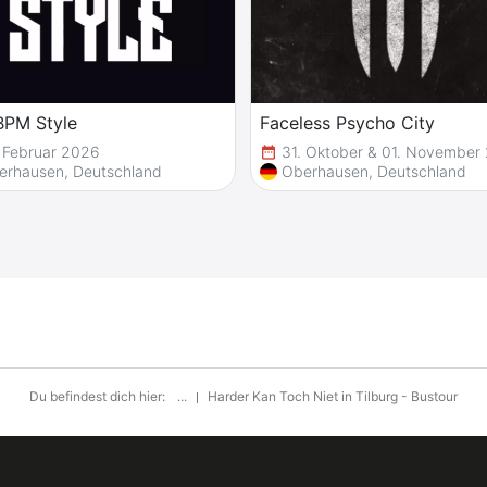
BPM Style
Faceless Psycho City
 Februar 2026
31. Oktober & 01. November
date_range
erhausen, Deutschland
Oberhausen, Deutschland
Du befindest dich hier:
...
Harder Kan Toch Niet in Tilburg - Bustour