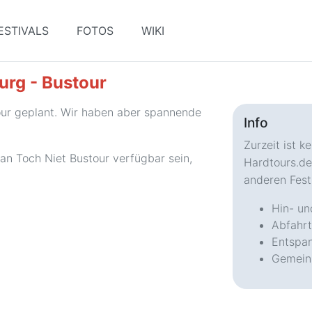
ESTIVALS
FOTOS
WIKI
urg - Bustour
tour geplant. Wir haben aber spannende
Info
Zurzeit ist 
Kan Toch Niet Bustour verfügbar sein,
Hardtours.de
anderen Festi
Hin- un
Abfahrt
Entspan
Gemein