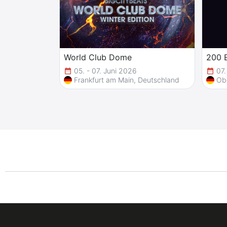
World Club Dome
200 
05. - 07. Juni 2026
07.
date_range
date_range
Frankfurt am Main, Deutschland
Ob