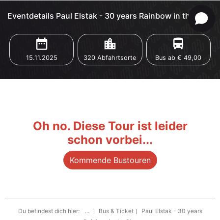
Eventdetails Paul Elstak - 30 years Rainbow in the Sky
date_range
location_city
directions_bus
15.11.2025
320 Abfahrtsorte
Bus ab € 49,00
Oh no. Diese Tour ist leider
schon vorbei...
Kommende Bustouren
Du befindest dich hier:
...
Bus & Ticket
Paul Elstak - 30 years