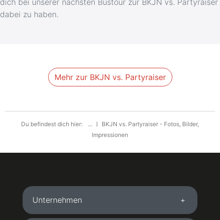
dich bei unserer nächsten Bustour zur BKJN vs. Partyraiser
dabei zu haben.
Mehr zur BKJN vs. Partyraiser
Du befindest dich hier:
...
BKJN vs. Partyraiser - Fotos, Bilder,
Impressionen
Unternehmen