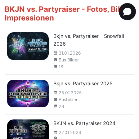
BKJN vs. Partyraiser - Fotos, Bilder,
Impressionen
Bkjn vs. Partyraiser - Snowfall
2026
31.01.2026
calendar_month
Bus Bilder
camera_alt
18
collections
Bkjn vs. Partyraiser 2025
25.01.2025
calendar_month
Busbilder
camera_alt
28
collections
BKJN vs. Partyraiser 2024
27.01.2024
calendar_month
camera_alt