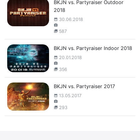
BKJN vs. Partyraiser Outdoor
2018
30.06.2018
calendar_month
camera_alt
587
collections
BKJN vs. Partyraiser Indoor 2018
20.01.2018
calendar_month
camera_alt
356
collections
BKJN vs. Partyraiser 2017
13.05.2017
calendar_month
camera_alt
293
collections