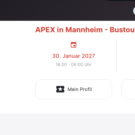
APEX in Mannheim - Bustour
event
30. Januar 2027
18:00 - 06:00 Uhr
local_activity
Mein Profil