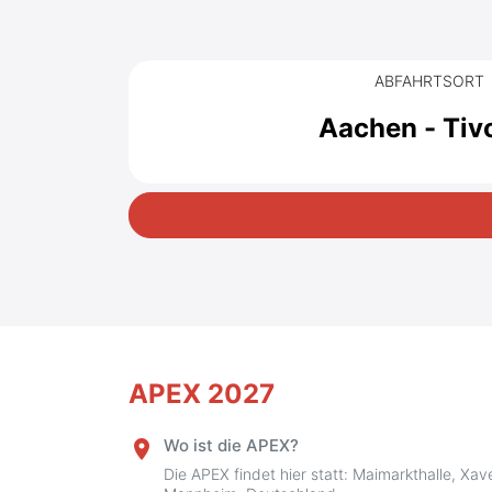
ABFAHRTSORT
Aachen - Tivo
APEX 2027
Wo ist die APEX?
place
Die APEX findet hier statt: Maimarkthalle, Xa