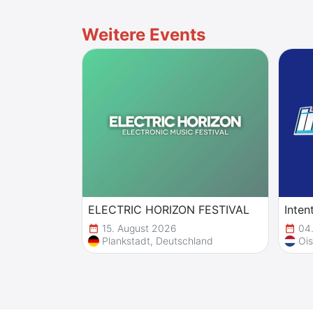
Weitere Events
ELECTRIC HORIZON FESTIVAL
Inten
15. August 2026
04.
date_range
date_range
Plankstadt, Deutschland
Ois