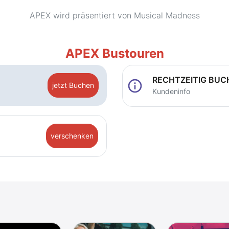
APEX wird präsentiert von Musical Madness
APEX Bustouren
RECHTZEITIG BUC
info
jetzt Buchen
Kundeninfo
verschenken