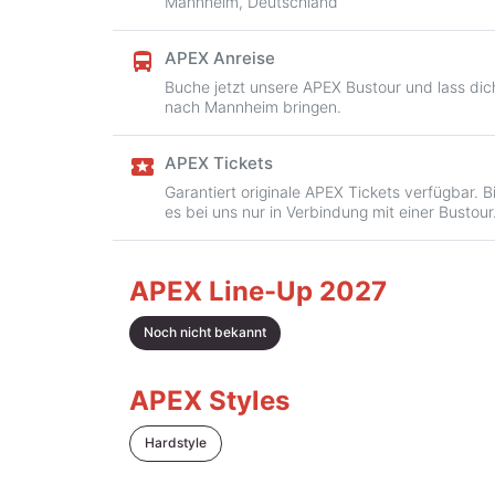
Mannheim, Deutschland
APEX Anreise
directions_bus
Buche jetzt unsere APEX Bustour und lass dic
nach Mannheim bringen.
APEX Tickets
local_activity
Garantiert originale APEX Tickets verfügbar. B
es bei uns nur in Verbindung mit einer Bustour
APEX Line-Up 2027
Noch nicht bekannt
APEX Styles
Hardstyle