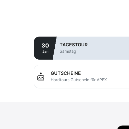
TAGESTOUR
30
Samstag
Jan
GUTSCHEINE
cake
Hardtours Gutschein für APEX