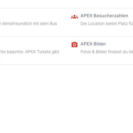
APEX Besucherzahlen
groups
h klimafreundlich mit dem Bus
Die Location bietet Platz f
APEX Bilder
camera_alt
itte beachte: APEX Tickets gibt
Fotos & Bilder findest du hi
.